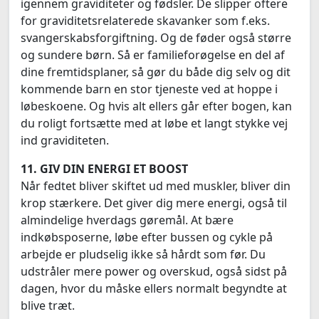
igennem graviditeter og fødsler. De slipper oftere
for graviditetsrelaterede skavanker som f.eks.
svangerskabsforgiftning. Og de føder også større
og sundere børn. Så er familieforøgelse en del af
dine fremtidsplaner, så gør du både dig selv og dit
kommende barn en stor tjeneste ved at hoppe i
løbeskoene. Og hvis alt ellers går efter bogen, kan
du roligt fortsætte med at løbe et langt stykke vej
ind graviditeten.
11. GIV DIN ENERGI ET BOOST
Når fedtet bliver skiftet ud med muskler, bliver din
krop stærkere. Det giver dig mere energi, også til
almindelige hverdags gøremål. At bære
indkøbsposerne, løbe efter bussen og cykle på
arbejde er pludselig ikke så hårdt som før. Du
udstråler mere power og overskud, også sidst på
dagen, hvor du måske ellers normalt begyndte at
blive træt.