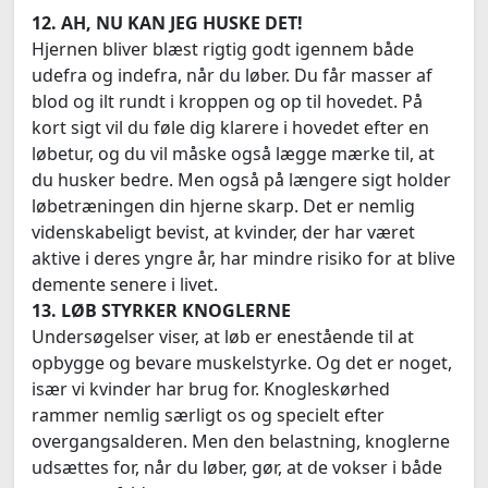
12. AH, NU KAN JEG HUSKE DET!
Hjernen bliver blæst rigtig godt igennem både
udefra og indefra, når du løber. Du får masser af
blod og ilt rundt i kroppen og op til hovedet. På
kort sigt vil du føle dig klarere i hovedet efter en
løbetur, og du vil måske også lægge mærke til, at
du husker bedre. Men også på længere sigt holder
løbetræningen din hjerne skarp. Det er nemlig
videnskabeligt bevist, at kvinder, der har været
aktive i deres yngre år, har mindre risiko for at blive
demente senere i livet.
13. LØB STYRKER KNOGLERNE
Undersøgelser viser, at løb er enestående til at
opbygge og bevare muskelstyrke. Og det er noget,
især vi kvinder har brug for. Knogleskørhed
rammer nemlig særligt os og specielt efter
overgangsalderen. Men den belastning, knoglerne
udsættes for, når du løber, gør, at de vokser i både