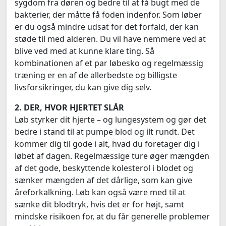
sygdom fra døren og bedre til at få bugt med de
bakterier, der måtte få foden indenfor. Som løber
er du også mindre udsat for det forfald, der kan
støde til med alderen. Du vil have nemmere ved at
blive ved med at kunne klare ting. Så
kombinationen af et par løbesko og regelmæssig
træning er en af de allerbedste og billigste
livsforsikringer, du kan give dig selv.
2. DER, HVOR HJERTET SLÅR
Løb styrker dit hjerte – og lungesystem og gør det
bedre i stand til at pumpe blod og ilt rundt. Det
kommer dig til gode i alt, hvad du foretager dig i
løbet af dagen. Regelmæssige ture øger mængden
af det gode, beskyttende kolesterol i blodet og
sænker mængden af det dårlige, som kan give
åreforkalkning. Løb kan også være med til at
sænke dit blodtryk, hvis det er for højt, samt
mindske risikoen for, at du får generelle problemer