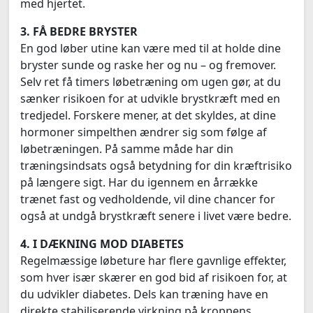
med hjertet.
3. FÅ BEDRE BRYSTER
En god løber utine kan være med til at holde dine
bryster sunde og raske her og nu – og fremover.
Selv ret få timers løbetræning om ugen gør, at du
sænker risikoen for at udvikle brystkræft med en
tredjedel. Forskere mener, at det skyldes, at dine
hormoner simpelthen ændrer sig som følge af
løbetræningen. På samme måde har din
træningsindsats også betydning for din kræftrisiko
på længere sigt. Har du igennem en årrække
trænet fast og vedholdende, vil dine chancer for
også at undgå brystkræft senere i livet være bedre.
4. I DÆKNING MOD DIABETES
Regelmæssige løbeture har flere gavnlige effekter,
som hver især skærer en god bid af risikoen for, at
du udvikler diabetes. Dels kan træning have en
direkte stabiliserende virkning på kroppens