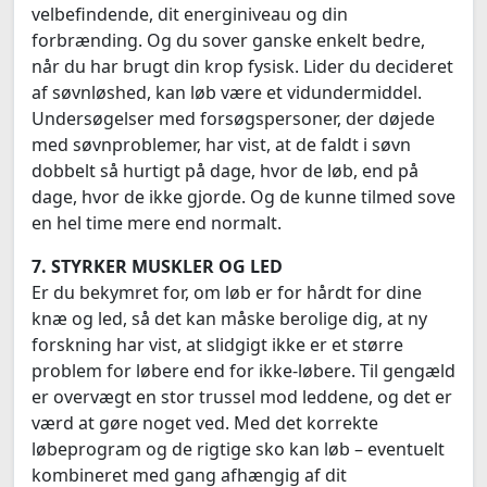
velbefindende, dit energiniveau og din
forbrænding. Og du sover ganske enkelt bedre,
når du har brugt din krop fysisk. Lider du decideret
af søvnløshed, kan løb være et vidundermiddel.
Undersøgelser med forsøgspersoner, der døjede
med søvnproblemer, har vist, at de faldt i søvn
dobbelt så hurtigt på dage, hvor de løb, end på
dage, hvor de ikke gjorde. Og de kunne tilmed sove
en hel time mere end normalt.
7. STYRKER MUSKLER OG LED
Er du bekymret for, om løb er for hårdt for dine
knæ og led, så det kan måske berolige dig, at ny
forskning har vist, at slidgigt ikke er et større
problem for løbere end for ikke-løbere. Til gengæld
er overvægt en stor trussel mod leddene, og det er
værd at gøre noget ved. Med det korrekte
løbeprogram og de rigtige sko kan løb – eventuelt
kombineret med gang afhængig af dit