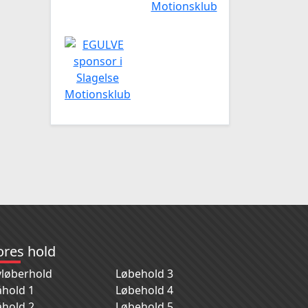
ores hold
løberhold
Løbehold 3
hold 1
Løbehold 4
hold 2
Løbehold 5