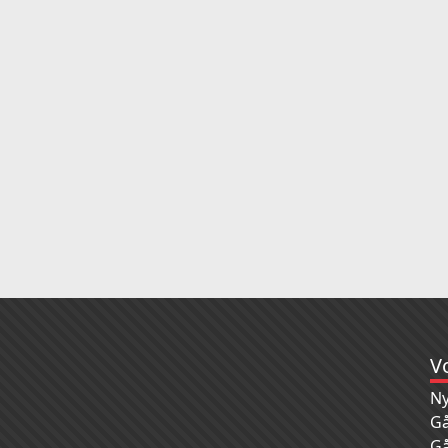
V
Ny
Gå
Gå