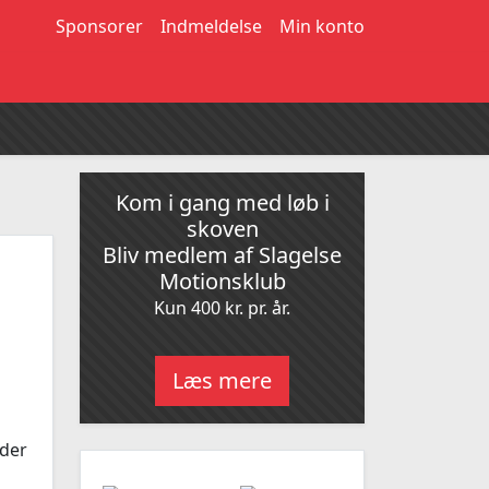
Sponsorer
Indmeldelse
Min konto
Kom i gang med løb i
skoven
Bliv medlem af Slagelse
Motionsklub
Kun 400 kr. pr. år.
Læs mere
 der