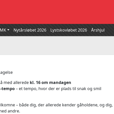
SMK
Nytårsløbet 2026
Lystskovløbet 2026
Årshjul
lagelse
å med allerede
kl. 16 om mandagen
1-tempo
– et tempo, hvor der er plads til snak og smil
 velkomne – både dig, der allerede kender gåholdene, og dig,
med andre.