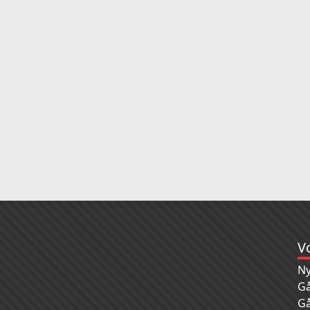
V
Ny
Gå
Gå