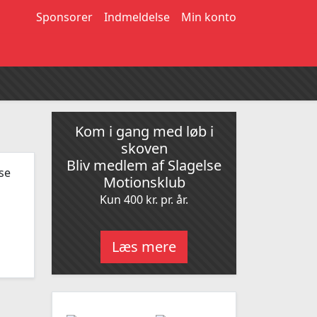
Sponsorer
Indmeldelse
Min konto
Kom i gang med løb i
skoven
Bliv medlem af Slagelse
se
Motionsklub
Kun 400 kr. pr. år.
Læs mere