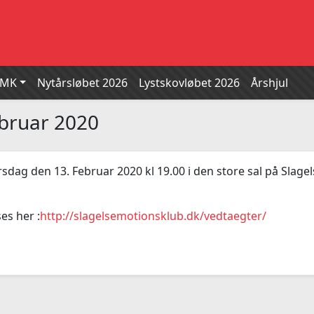
SMK
Nytårsløbet 2026
Lystskovløbet 2026
Årshjul
ebruar 2020
sdag den 13. Februar 2020 kl 19.00 i den store sal på Slagel
es her :
http://slagelsemotionsklub.dk/vedtaegter/