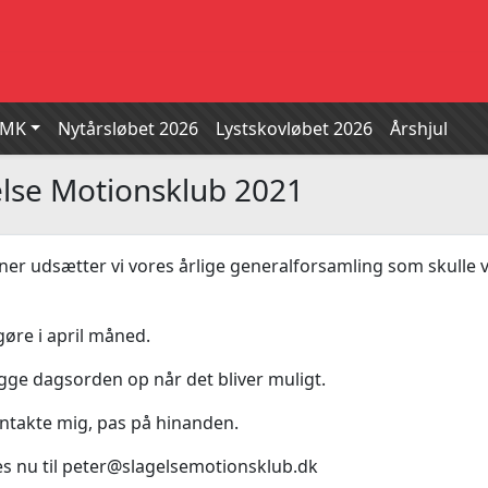
SMK
Nytårsløbet 2026
Lystskovløbet 2026
Årshjul
else Motionsklub 2021
er udsætter vi vores årlige generalforsamling som skulle 
gøre i april måned.
ægge dagsorden op når det bliver muligt.
kontakte mig, pas på hinanden.
es nu til peter@slagelsemotionsklub.dk