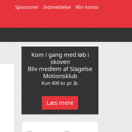
Sponsorer
Indmeldelse
Min konto
Kom i gang med løb i
skoven
Bliv medlem af Slagelse
Motionsklub
Kun 400 kr. pr. år.
Læs mere