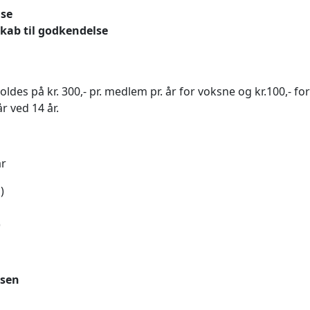
lse
skab til godkendelse
ldes på kr. 300,- pr. medlem pr. år for voksne og kr.100,- for
r ved 14 år.
år
)
)
lsen