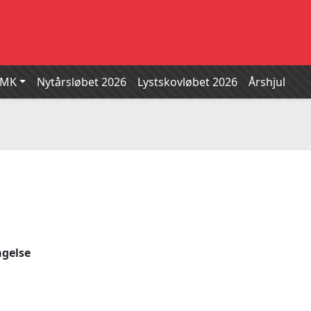
SMK
Nytårsløbet 2026
Lystskovløbet 2026
Årshjul
agelse