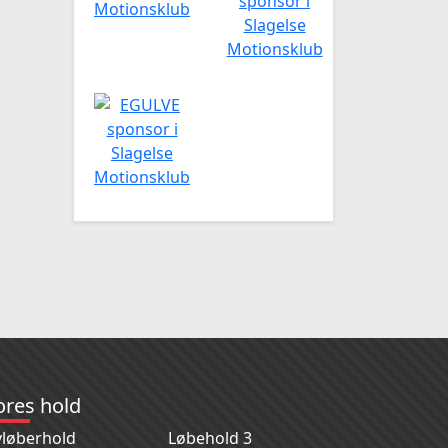
ores hold
løberhold
Løbehold 3