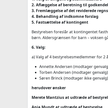
2. Aflæggelse af beretning til godkende
3. Fremlæggelse af det reviderede regn
4. Behandling af indkomne forslag
5. Fastsættelse af kontingent
Bestyrelsen foreslår at kontingentet fastho
børn. Aldersgrænsen for barn – voksen gå
6. Valg:
a) Valg af 4 bestyrelsesmedlemmer for 2 
Annette Andersen (modtager genvalg
Torben Andersen (modtager genvalg)
Søren Brinck (modtager ikke genvalg
herudover ønsker
Merete Mantzius at udtræde af bestyre
Anja Mundt at udtræde af bestyrelse