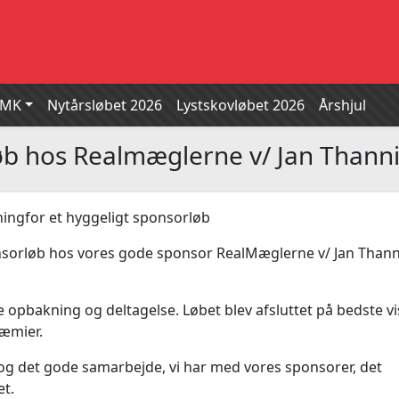
SMK
Nytårsløbet 2026
Lystskovløbet 2026
Årshjul
øb hos Realmæglerne v/ Jan Thann
ningfor et hyggeligt sponsorløb
nsorløb hos vores gode sponsor RealMæglerne v/ Jan Thann
e opbakning og deltagelse. Løbet blev afsluttet på bedste vi
æmier.
og det gode samarbejde, vi har med vores sponsorer, det
et.