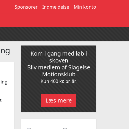
Sponsorer
Indmeldelse
Min konto
ing
Kom i gang med løb i
skoven
Bliv medlem af Slagelse
Motionsklub
Kun 400 kr. pr. år.
ing,
Læs mere
s