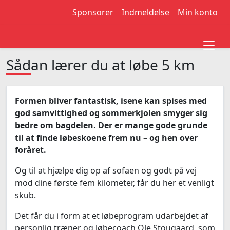
Sponsorer
Indmeldelse
Min konto
Sådan lærer du at løbe 5 km
Formen bliver fantastisk, isene kan spises med
god samvittighed og sommerkjolen smyger sig
bedre om bagdelen. Der er mange gode grunde
til at finde løbeskoene frem nu – og hen over
foråret.
Og til at hjælpe dig op af sofaen og godt på vej
mod dine første fem kilometer, får du her et venligt
skub.
Det får du i form at et løbeprogram udarbejdet af
personlig træner og løbecoach Ole Stougaard, som