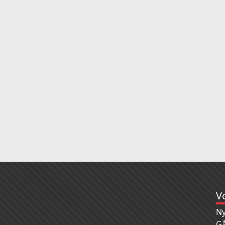
V
Ny
Gå