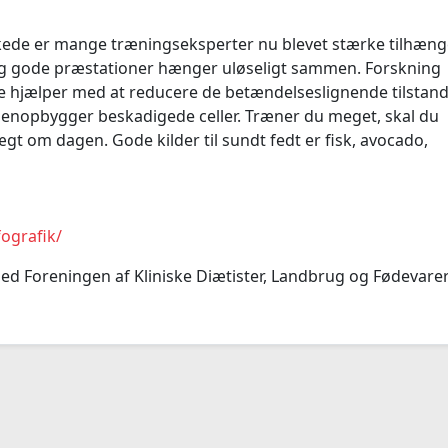
kede er mange træningseksperter nu blevet stærke tilhæng
 og gode præstationer hænger uløseligt sammen. Forskning
de hjælper med at reducere de betændelseslignende tilstand
genopbygger beskadigede celler. Træner du meget, skal du
gt om dagen. Gode kilder til sundt fedt er fisk, avocado,
ografik/
d Foreningen af Kliniske Diætister, Landbrug og Fødevare