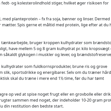
s fedt- og kolesterolindhold stiger, hvilket øger risikoen for
d, med planteprotein – fx fra soja, bønner og linser. Dermed 
r mætter. Spis gerne et måltid med protein, lige efter at du 
re tænkearbejde, bruger kroppen kulhydrater som brændsto
vnligt, have mellem 5 og 8 gram kulhydrat pr. kilo kropsvæg
om såkaldt glykogen i muskler og lever, og brændstofreserv
e kulhydrater som fuldkornsprodukter, brune ris og grove
 slik, sportsdrikke og energibarer. Selv om du træner hård
aktisk skal du træne i mere end 1½ time, før du har tømt
gre op ved at spise noget frugt eller en grovbolle eller dri
 frugter sammen med noget, der indeholder 10-20 gram prot
u din restitution den bedste start.