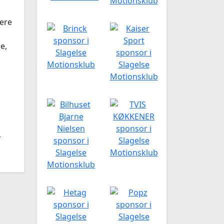
ere
e,
r