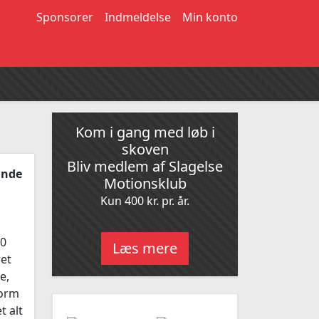
Sponsorer
Indmeldelse
Min konto
Kom i gang med løb i
skoven
Bliv medlem af Slagelse
unde
Motionsklub
Kun 400 kr. pr. år.
30
Læs mere
ret
e,
form
t alt