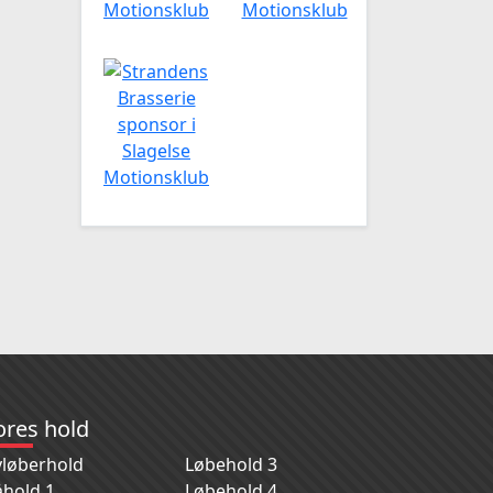
ores hold
løberhold
Løbehold 3
hold 1
Løbehold 4