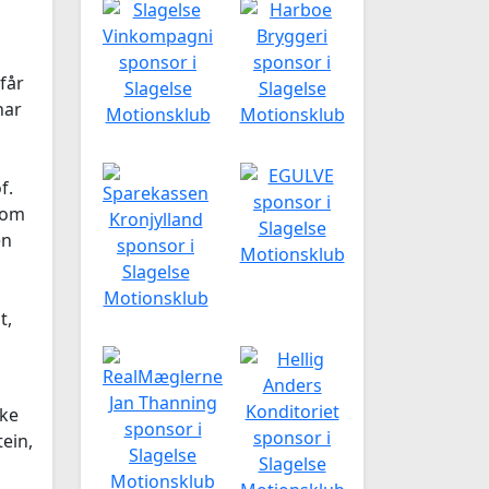
får
har
f.
t om
en
t,
kke
ein,