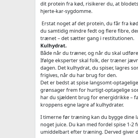
dit protein fra kød, risikerer du, at blodet
hjerte-kar-sygdomme.
Erstat noget af det protein, du får fra kø
du samtidig mindre fedt og flere fibre, de
trænet – det sætter gang i restitutionen.
Kulhydrat.
Både når du træner, og når du skal udfø
Ifølge eksperter skal folk, der træner jæ
dagen. Det kulhydrat, du spiser, lagres s
frigives, når du har brug for den.
Det er bedst at spise langsomt-optagelig
grønsager frem for hurtigt-optagelige som
har du sjældent brug for energidrikke – f
kroppens egne lagre af kulhydrater.
I timerne før træning kan du bygge dine la
noget juice. Du kan med fordel spise 1-2
umiddelbart efter træning. Derved giver d