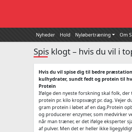
Nyheder
Hold
Nyløbertræning
Om 
Spis klogt – hvis du vil i 
Hvis du vil spise dig til bedre præstati
kulhydrater, sundt fedt og protein til h
Protein
Ifølge den nyeste forskning skal folk, de
protein pr. kilo kropsvægt pr. dag. Vejer d
gram protein i løbet af en dag.Protein 
og producerer enzymer, som medvirker ve
når man træner, er det ifølge eksperter sjæ
af pulver. Men det er heller ikke ligegyldi