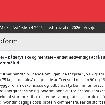
SMK
Nytårsløbet 2026
Lystskovløbet 2026
Årshjul
topform
oner – både fysiske og mentale – er det nødvendigt at få s
vert måltid.
r træner mindst 2-3 gange om ugen, helst spise 1,2-1,7 gram
u 75 kg, er det altså en god idé at få et sted mellem 90 og 1
opbygger din muskelmasse og ledbånd, styrker immunforsva
d energiforbrænding. Selv om behovet for protein er størr
ldent stort nok til, at det er nødvendigt at spise protein i 
gt, hvor din daglige dosis protein kommer fra. Får du stort se