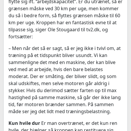
flytte sig ift. “arbejdskapacitet”. Er du utrænet, så er
grænsen måske ved 30 km per uge, men kommer
du så i bedre form, så flyttes grænsen måske til 60
km per uge. Kroppen har en fantastisk evne til at
tilpasse sig, siger Ole Stougaard til tv2.dk, og
fortsætter:
– Men når det så er sagt, så er jeg ikke i tvivl om, at
træning på et tidspunkt bliver usundt. Vi kan
sammenligne det med en maskine, der kan blive
ved med at arbejde, hvis den bare belastes
moderat. Der er småting, der bliver slidt, og som
skal udskiftes, men selve motoren går aldrig i
stykker. Hvis du derimod sætter farten op til max
hastighed på samme maskine, så går der ikke lang
tid, før motoren brænder sammen. På sammen
måde ser jeg det lidt med træningsbelastning.
Kun hvile dur
Er man overtrænet, er det kun ren
hvile, der hjælper, så kroppen kan restituere sig